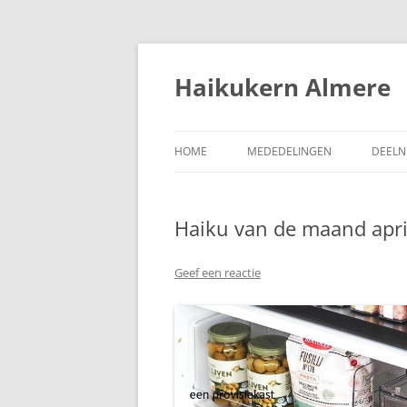
Ga
naar
de
Haikukern Almere
inhoud
HOME
MEDEDELINGEN
DEELN
Haiku van de maand apri
Geef een reactie